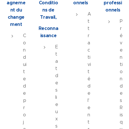
agneme
Conditio
onnels
professi
nt du
ns de
onnels
A
change
Travail,
t
P
ment
Reconna
t
r
issance
C
r
é
o
a
v
E
n
c
e
t
d
ti
n
a
ui
vi
ti
t
t
t
o
d
e
é
n
e
d
d
d
s
e
e
e
li
p
l'
s
e
r
e
R
u
o
n
is
x
j
t
q
s